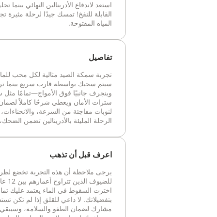
استعد لاندفاع الأدرينالين النهائي بينما
القابلة للنفخ! تمسك جيدًا لرحلة مثيرة 
المياه المفتوحة.
تفاصيل
تجربة سمكة الصيد مثالية لكل محب للماء
سيتم سحبك بواسطة قارب سريع بينما تركب أ
وينجرف جانبيًا فوق الأمواج—تمامًا مثل
سترات الأمان ويعطي شرحًا كاملاً لضمان
لنوبات مفاجئة من السرعة، والانحناءات، 
الرحلة المليئة بالأدرينالين تضمن الضحك، 
اعرف قبل أن تذهب
يرجى ملاحظة أن هذه التجربة تخضع لظرو
للضيو
اخترت السقوط في الماء يعتمد عليك تمام
بتفضيلاتك. لا داعي للقلق إذا لم تكن تس
مشارك لضمان الطفو والسلامة، وسيبقي ف