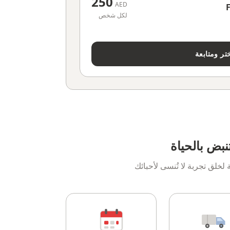
250
AED
F
لكل شخص
تر ومتابعة
نبض بالحياة
خلق تجربة لا تُنسى لأحبائك