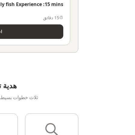
ly fish Experience :15 mins
15 دقائق
اخ
هدية ت
ثلاث خطوات بسيطة ل