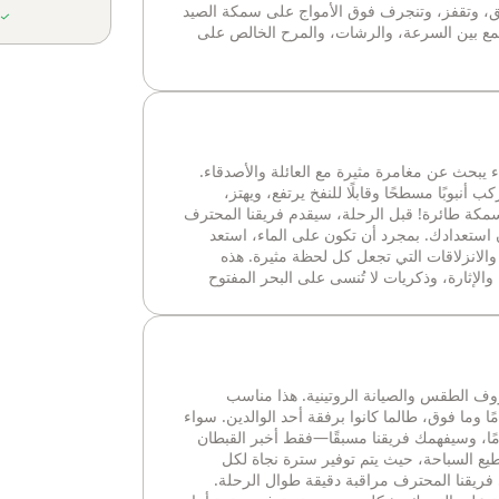
 تحلق، وتقفز، وتنجرف فوق الأمواج على سمكة الصيد
تجمع بين السرعة، والرشات، والمرح الخالص على
 يبحث عن مغامرة مثيرة مع العائلة والأصدقاء.
نبوبًا مسطحًا وقابلًا للنفخ يرتفع، ويهتز،
 سمكة طائرة! قبل الرحلة، سيقدم فريقنا المحترف
 استعدادك. بمجرد أن تكون على الماء، استعد
والانزلاقات التي تجعل كل لحظة مثيرة. هذه
والإثارة، وذكريات لا تُنسى على البحر المفتوح
ف الطقس والصيانة الروتينية. هذا مناسب
ف الذين تتراوح أعمارهم بين 12 عامًا وما فوق، طالما كانوا برفقة أحد الوالدين. سواء
ًا، وسيفهمك فريقنا مسبقًا—فقط أخبر القبطان
تطيع السباحة، حيث يتم توفير سترة نجاة لكل
ريقنا المحترف مراقبة دقيقة طوال الرحلة.