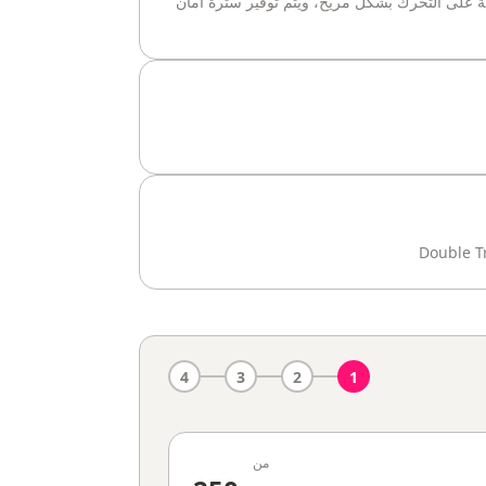
ة على التحرك بشكل مريح، ويتم توفير سترة أمان
Double T
4
3
2
1
من