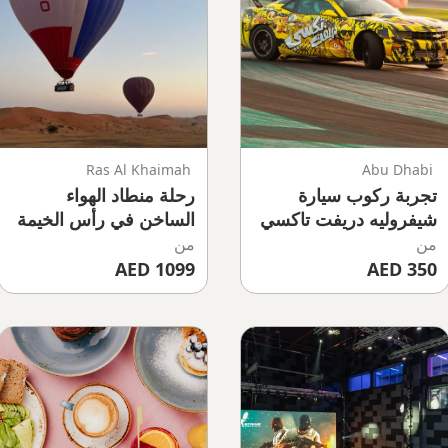
Ras Al Khaimah
Abu Dhabi
تجربة ركوب سيارة
رحلة منطاد الهواء
شيفروليه دريفت تاكسي
الساخن في رأس الخيمة
في أبوظبي
من
من
1099 AED
350 AED