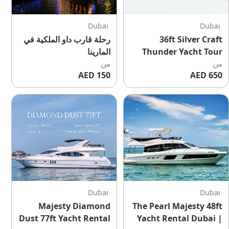
Dubai
Dubai
36ft Silver Craft
رحلة قارب داو الملكية في
Thunder Yacht Tour
المارينا
من
Dubai | Private
من
150 AED
650 AED
Luxury Boat Cruise
Experience
Dubai
Dubai
Majesty Diamond
The Pearl Majesty 48ft
Dust 77ft Yacht Rental
Yacht Rental Dubai |