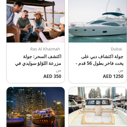
Ras Al Khaimah
Dubai
جولة اكتشاف دبي على
اكتشف السحر: جولة
يخت فاخر بطول 56 قدم -
مزرعة اللؤلؤ سوايدي في
من
نقل مجاني، مشروبات
من
رأس الخيمة
350 AED
1250 AED
كحولية وغير كحولية غير
محدودة