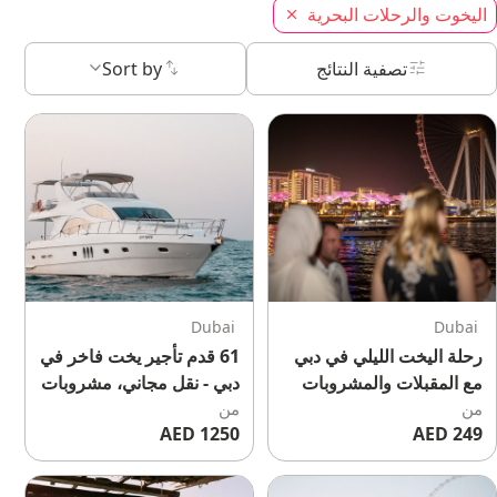
اليخوت والرحلات البحرية
تصفية النتائج
Sort by
Dubai
Dubai
رحلة اليخت الليلي في دبي
61 قدم تأجير يخت فاخر في
مع المقبلات والمشروبات
دبي - نقل مجاني، مشروبات
من
من
كحولية وغير كحولية غير
1250 AED
249 AED
محدودة