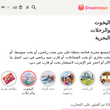
AR
اليخوت
والرحلات
البحرية
استمتع بتجربة فخامة مذهلة على متن يخت رياضي، أو يخت متوسط، أو
يخت تجاري، أو يخت الشجاعات، أو قارب صيد رياضي في دبي. اتصل بنا
الآن أو احجز عبر الإنترنت لاستئجار يخت أو قارب في دبي.
جارب
الرياضة
حدائق
جنة الماء
اليخوت
بطاقة هدية
كاي
ترفيهية
والرحلات
لايرز
البحرية
52 تم العثور على التجارب