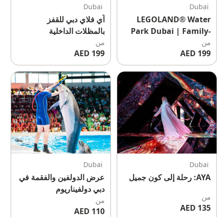
Dubai
Dubai
LEGOLAND® Water
آي فلاي دبي للقفز
Park Dubai | Family-
بالمظلات الداخلية
من
Friendly Water
من
199 AED
199 AED
Adventure at Dubai
Parks and Resorts
Dubai
Dubai
AYA: رحلة إلى كون جميل
عرض الدولفين والفقمة في
دبي دولفيناريوم
من
من
135 AED
110 AED