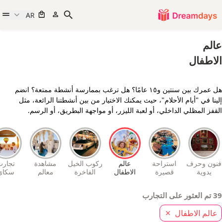
AR
عالم
الاطفال
هل عمرك بين سنتين و١٥ عامًا؟ هل ترغب بممارسة أنشطة ممتعة؟ انضم
إلينا في "أيام الأحلام"، حيث يمكنك الاختيار من بين أنشطتنا الرائعة، مثل
القفز المظلي الداخلي، أو لعبة الليزر، أو مواجهة البطريق، أو الرسم.
فنون وحرف
استراحة
عالم
ركوب الخيل
مشاهدة
تجارب
يدوية
قصيرة
الاطفال
الفاخرة
معالم
سكاي
المدينة
فلايرز
39 تم العثور على التجارب
عالم الاطفال