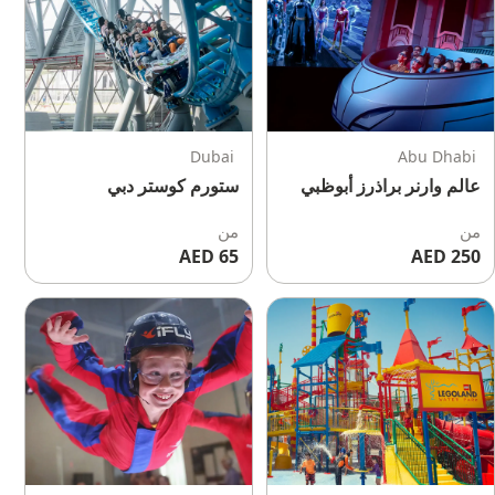
Dubai
Abu Dhabi
عالم وارنر براذرز أبوظبي
ستورم كوستر دبي
من
من
65 AED
250 AED