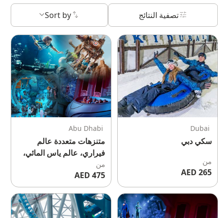
تصفية النتائج
Sort by
Abu Dhabi
Dubai
سكي دبي
متنزهات متعددة عالم
فيراري، عالم ياس المائي،
من
من
عالم وارنر بروس™، سي
265 AED
475 AED
وورلد أبوظبي