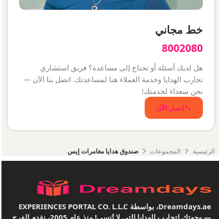
خط مجاني
8002080
هل لديك أسئلة أو تحتاج إلى مساعدة؟ فريق استشاري
تجارب الهدايا وخدمة العملاء هنا لمساعدتك. اتصل بنا الآن —
نحن سعداء لخدمتك!
اتصل الآن
الرئيسية
المجموعات
صندوق هدايا مغامرات إيس
Dreamdays.ae، بواسطة EXPERIENCES PORTAL CO. L.L.C
— وجهتك لتجارب الهدايا التي لا تُنسى! منذ عام 2005، نقدم الفرح