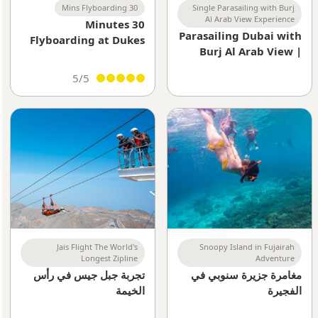
30 Mins Flyboarding
Single Parasailing with Burj
Al Arab View Experience
30 Minutes
Parasailing Dubai with
Flyboarding at Dukes
Burj Al Arab View |
The Palm | Thrilling
Jumeirah Beach
Water Sports
5/5
Parasailing Experience
Experience in Dubai
UAE
Jais Flight The World's
Snoopy Island in Fujairah
Longest Zipline
Adventure
مغامرة جزيرة سنوبي في
تجربة جبل جيس في رأس
الفجيرة
الخيمة