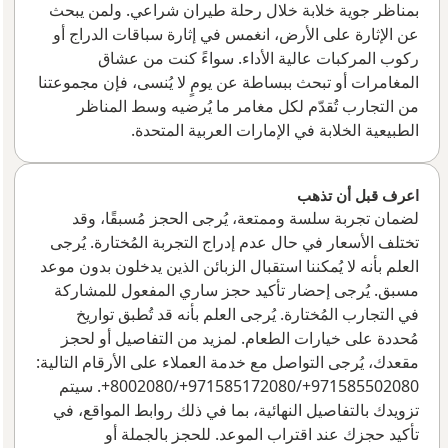
بمناظر جوية خلابة خلال رحلة طيران شراعي. ولمن يبحث
عن الإثارة على الأرض، انغمس في إثارة سباقات الدراج أو
ركوب المركبات عالية الأداء. سواءً كنت من عشاق
المغامرات أو تبحث ببساطة عن يومٍ لا يُنسى، فإن مجموعتنا
من التجارب تُقدّم لكل مغامر ما يُرضيه وسط المناظر
الطبيعية الخلابة في الإمارات العربية المتحدة.
اعرف قبل أن تذهب
لضمان تجربة سلسة وممتعة، يُرجى الحجز مُسبقًا، وقد
تختلف الأسعار في حال عدم إدراج التجربة المُختارة. يُرجى
العلم بأنه لا يُمكننا استقبال الزبائن الذين يدخلون بدون موعد
مسبق. يُرجى إحضار تأكيد حجز ساري المفعول للمشاركة
في التجارب المُختارة. يُرجى العلم بأنه قد تُطبق تواريخ
مُحددة على خيارات الطعام. لمزيد من التفاصيل أو لحجز
مقعدك، يُرجى التواصل مع خدمة العملاء على الأرقام التالية:
971585502080+/971585172080+/8002080+. سيتم
تزويدك بالتفاصيل النهائية، بما في ذلك روابط المواقع، في
تأكيد حجزك عند اقتراب الموعد. للحجز بالجملة أو