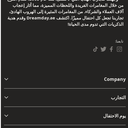
من خلال المغامرات الفريدة واللحظات المميزة، مما أثار إعجاب
آلاف العملاء والشركاء. من المغامرات المثيرة إلى الهروب الهادئ،
تجاربنا تجعل كل احتفال مميزًا. اكتشف Dreamday.ae وقدم هدية
الذكريات التي تدوم مدى الحياة!
تابعنا:
Company
من نحن
التجارب
اتصل بنا
مفامرة
الشروط والأحكام
يوم الاحتفال
أفضل تجارب القيادة والركاب
سياسات الاسترجاع
عيد ميلاد