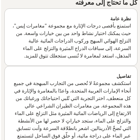
كل ما تحتاج إلى معرفته
نظرة عامة
استمتع بأقصى درجات الإثارة مع مجموعة "مغامرات إيس"،
حيث يمكنك اختيار نشاط واحد من بين خيارات واسعة. من
التزلج الهوائي المبهج وركوب الدراجات المائية عالية
السرعة، إلى سباقات الدراج المثيرة والتزلج على الماء
المذهل، استعد لمغامرة لا تُنسى ستجعلك تتوق للمزيد.
تفاصيل
استكشف مجموعةً لا تُحصى من التجارب المبهجة في جميع
أنحاء الإمارات العربية المتحدة، واعدًا بالمغامرة والإثارة في
كل منعطف. اختر التجربة التي تُلبي احتياجاتك ورغباتك من
هذه المجموعة. من مغامرات الطيران الشراعي عالي
الارتفاع إلى الرياضات المائية المثيرة مثل التزلج على الماء
والتزلج على الماء، ستجد خياراتٍ لا حصر لها من الأنشطة
التي تُضخّ الأدرينالين. اشعر بانطلاقة السرعة وأنت تتسابق
عبر الماء على دراجة مائية، أو حلّق فوق الساحل لتستمتع