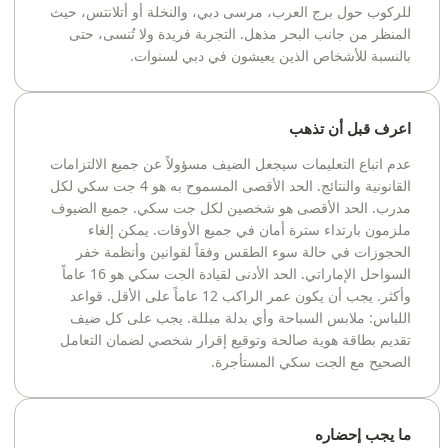
للركوب حول برج العرب، مرسى دبي، والنخلة أو أتلانتس، حيث
المنظر من جانب البحر مذهل. التجربة فريدة ولا تُنسى، حتى
بالنسبة للأشخاص الذين يعيشون في دبي لسنوات.
اعرف قبل أن تذهب
عدم اتباع التعليمات سيجعل الضيف مسؤولاً عن جميع الالتزامات
القانونية والنتائج. الحد الأقصى المسموح به هو 4 جت سكي لكل
مدرب. الحد الأقصى هو شخصين لكل جت سكي. جميع الضيوف
ملزمون بارتداء سترة أمان في جميع الأوقات. يمكن إلغاء
الحجوزات في حالة سوء الطقس وفقاً لقوانين وأنظمة خفر
السواحل الإماراتي. الحد الأدنى لقيادة الجت سكي هو 16 عاماً
وأكثر. يجب أن يكون عمر الراكب 12 عاماً على الأقل. قواعد
اللباس: ملابس السباحة وأي بدلة مبللة. يجب على كل ضيف
تقديم بطاقة هوية صالحة وتوقيع إقرار شخصي لضمان التعامل
الصحيح مع الجت سكي المستأجرة.
ما يجب إحضاره