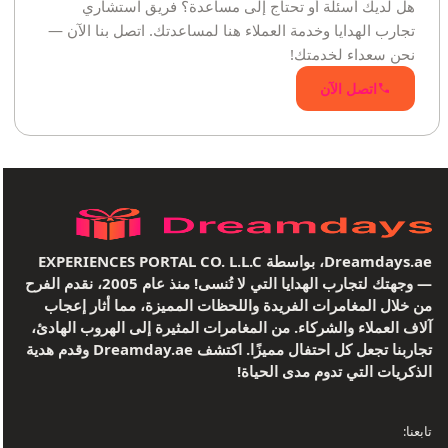
هل لديك أسئلة أو تحتاج إلى مساعدة؟ فريق استشاري
تجارب الهدايا وخدمة العملاء هنا لمساعدتك. اتصل بنا الآن —
نحن سعداء لخدمتك!
اتصل الآن
Dreamdays.ae، بواسطة EXPERIENCES PORTAL CO. L.L.C
— وجهتك لتجارب الهدايا التي لا تُنسى! منذ عام 2005، نقدم الفرح
من خلال المغامرات الفريدة واللحظات المميزة، مما أثار إعجاب
آلاف العملاء والشركاء. من المغامرات المثيرة إلى الهروب الهادئ،
تجاربنا تجعل كل احتفال مميزًا. اكتشف Dreamday.ae وقدم هدية
الذكريات التي تدوم مدى الحياة!
تابعنا: