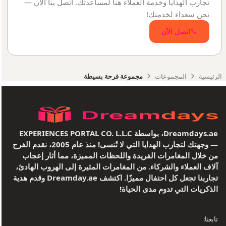
تجارب الهدايا وخدمة العملاء هنا لمساعدتك. اتصل بنا الآن —
نحن سعداء لخدمتك!
اتصل الآن
الرئيسية
المجموعات
مجموعة فرحة بسيطة
Dreamdays.ae، بواسطة EXPERIENCES PORTAL CO. L.L.C
— وجهتك لتجارب الهدايا التي لا تُنسى! منذ عام 2005، نقدم الفرح
من خلال المغامرات الفريدة واللحظات المميزة، مما أثار إعجاب
آلاف العملاء والشركاء. من المغامرات المثيرة إلى الهروب الهادئ،
تجاربنا تجعل كل احتفال مميزًا. اكتشف Dreamday.ae وقدم هدية
الذكريات التي تدوم مدى الحياة!
تابعنا: