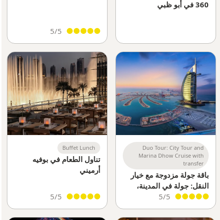
360 في أبو ظبي
5/5
Buffet Lunch
Duo Tour: City Tour and
Marina Dhow Cruise with
تناول الطعام في بوفيه
transfer
أرميني
باقة جولة مزدوجة مع خيار
النقل: جولة في المدينة،
5/5
سفاري أو رحلة داو
5/5