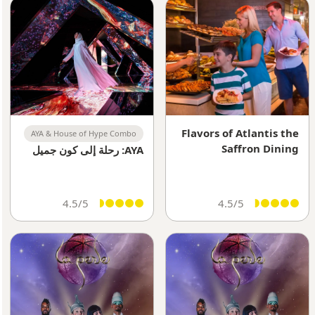
Flavors of Atlantis the
AYA & House of Hype Combo
Saffron Dining
AYA: رحلة إلى كون جميل
Experience
4.5/5
4.5/5