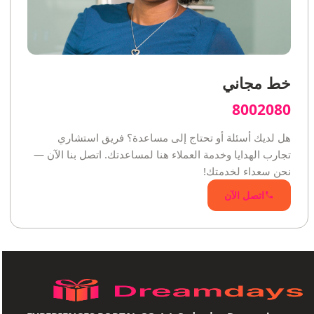
خط مجاني
8002080
هل لديك أسئلة أو تحتاج إلى مساعدة؟ فريق استشاري
تجارب الهدايا وخدمة العملاء هنا لمساعدتك. اتصل بنا الآن —
نحن سعداء لخدمتك!
اتصل الآن