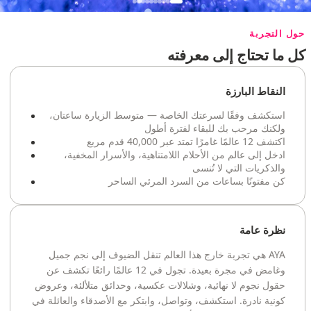
حول التجربة
كل ما تحتاج إلى معرفته
النقاط البارزة
استكشف وفقًا لسرعتك الخاصة — متوسط الزيارة ساعتان،
ولكنك مرحب بك للبقاء لفترة أطول
اكتشف 12 عالمًا غامرًا تمتد عبر 40,000 قدم مربع
ادخل إلى عالم من الأحلام اللامتناهية، والأسرار المخفية،
والذكريات التي لا تُنسى
كن مفتونًا بساعات من السرد المرئي الساحر
نظرة عامة
AYA هي تجربة خارج هذا العالم تنقل الضيوف إلى نجم جميل
وغامض في مجرة بعيدة. تجول في 12 عالمًا رائعًا تكشف عن
حقول نجوم لا نهائية، وشلالات عكسية، وحدائق متلألئة، وعروض
كونية نادرة. استكشف، وتواصل، وابتكر مع الأصدقاء والعائلة في