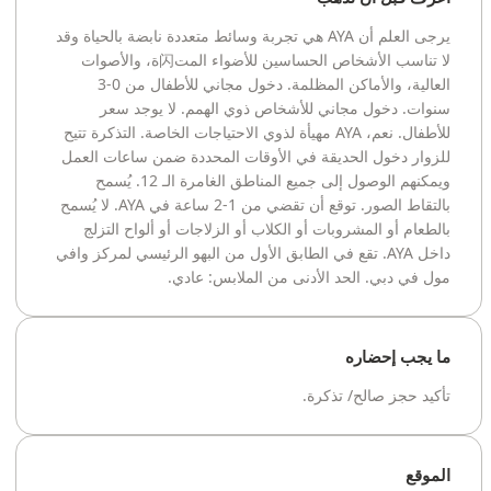
يرجى العلم أن AYA هي تجربة وسائط متعددة نابضة بالحياة وقد
لا تناسب الأشخاص الحساسين للأضواء المت闪ة، والأصوات
العالية، والأماكن المظلمة. دخول مجاني للأطفال من 0-3
سنوات. دخول مجاني للأشخاص ذوي الهمم. لا يوجد سعر
للأطفال. نعم، AYA مهيأة لذوي الاحتياجات الخاصة. التذكرة تتيح
للزوار دخول الحديقة في الأوقات المحددة ضمن ساعات العمل
ويمكنهم الوصول إلى جميع المناطق الغامرة الـ 12. يُسمح
بالتقاط الصور. توقع أن تقضي من 1-2 ساعة في AYA. لا يُسمح
بالطعام أو المشروبات أو الكلاب أو الزلاجات أو ألواح التزلج
داخل AYA. تقع في الطابق الأول من البهو الرئيسي لمركز وافي
مول في دبي. الحد الأدنى من الملابس: عادي.
ما يجب إحضاره
تأكيد حجز صالح/ تذكرة.
الموقع