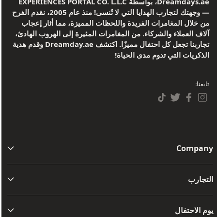
Dreamdays.ae، بواسطة EXPERIENCES PORTAL CO. L.L.C
— وجهتك لتجارب الهدايا التي لا تُنسى! منذ عام 2005، نقدم الفرح
من خلال المغامرات الفريدة واللحظات المميزة، مما أثار إعجاب
آلاف العملاء والشركاء. من المغامرات المثيرة إلى الهروب الهادئ،
تجاربنا تجعل كل احتفال مميزًا. اكتشف Dreamday.ae وقدم هدية
الذكريات التي تدوم مدى الحياة!
تابعنا:
Company
من نحن
التجارب
اتصل بنا
مفامرة
الشروط والأحكام
يوم الاحتفال