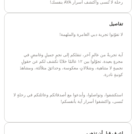
رحلة لا تُنسى واكتشف أسرار AYA بنفسك!
تفاصيل
لا تفوّتوا تجربة دبي الغامرة والملهمة!
آية تجربةٌ من عالمٍ آخر، تنقلكم إلى نجمٍ جميلٍ وغامضٍ في
مجرةٍ بعيدة. تجوّلوا بين ١٢ عالمًا خلابًا تكشف لكم عن حقولٍ
نجميةٍ لا متناهية، وشلالاتٍ معكوسة، وحدائقَ متلألئة، ومشاهدَ
كونيةٍ نادرة.
استكشفوا، وتواصلوا، وأبدعوا مع أصدقائكم وعائلتكم في رحلةٍ لا
تُنسى، واكتشفوا أسرار آية بأنفسكم!
اعرف قبل أن تذهب