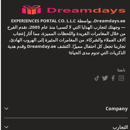
Dreamdays.ae، بواسطة EXPERIENCES PORTAL CO. L.L.C
— وجهتك لتجارب الهدايا التي لا تُنسى! منذ عام 2005، نقدم الفرح
من خلال المغامرات الفريدة واللحظات المميزة، مما أثار إعجاب
آلاف العملاء والشركاء. من المغامرات المثيرة إلى الهروب الهادئ،
تجاربنا تجعل كل احتفال مميزًا. اكتشف Dreamday.ae وقدم هدية
الذكريات التي تدوم مدى الحياة!
تابعنا:
Company
من نحن
التجارب