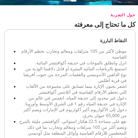
حول التجربة
كل ما تحتاج إلى معرفته
النقاط البارزة
موطن لأكثر من 105 منزلقات ومعالم وتجارب تحطم الأرقام
القياسية
انزل وانطلق بالموجات في حديقة أكوافنتشر المائية
استمتع بالرياضات المائية المثيرة أو قابل دلافيننا الودية من
نوع الدلفين الأندونيسي والفقمات المرحة من جنوب أفريقيا
في قرية أطلس
اشعر بجنون الإثارة بينما تتسابق على مجموعة من الألعاب
التي تحطم الأرقام القياسية في أتلانتس أكوافنتشر
دخول غير محدود إلى حديقة المياه، انغمس في عالم من
الإثارة في حديقة المياه رقم 1 في الشرق الأوسط وأوروبا.
دخول إلى الأكواريوم أكبر أكواريوم في الإمارات ويضم أكثر
من 65,000 حيوان بحري.
تقع على مساحة 22.5 هكتار استوائي، أكوافنتشر مليئة بالمرح
وتضم أكثر من 105 منزلقات ومعالم وتجارب بما في ذلك
المحطمين للأرقام القياسية وأوائل المنطقة مثل أوديسي