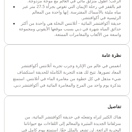
الرعب؛ أطول منزلق مائي في العالم مع موجة مزدوجة.
قم بالقفز في رحلة الإيمان التي تغوص بجرأة 27.5 متر عبر
مياه مليئة بالأسماك المفترسة. إنها واحدة من المعالم
الرئيسية في أكوافنتشر.
حديقة أكوافنتشر المائية - أتلانتس النخلة هي واحدة من أكثر
حدائق المياه شهرة في دبي بسبب موقعها الأيقوني ومجموعة
واسعة من الألعاب والمغامرات الممتعة.
نظرة عامة
انغمس في عالم من الإثارة وجرب تجربة أتلانتس أكوافنتشر
المعاد تصورها. تتيح لك هذه التجربة الكاملة للحديقة استكشاف
شيء مذهل في كل خطوة من مغامرة الماء في أتلانتس. استمتع
بتذكرة يوم واحد من المرح والمغامرة المائية في أكوافنتشر دبي.
تفاصيل
هناك الكثير لتراه وتفعله في حديقة أكوافنتشر المائية، من
منزلقاتنا الجديدة المثيرة والمعالم إلى اللقاءات مع حيواناتنا
البحرية الرائعة. لن تشعر بالملل حقًا. استمتع بيوم كامل في