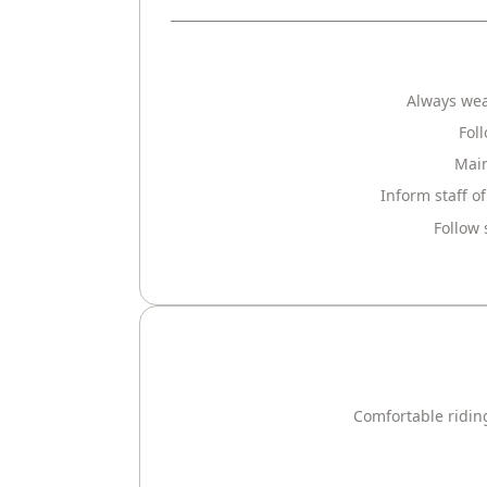
Always wea
Fol
Main
Inform staff o
Follow 
Comfortable ridin