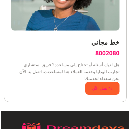
خط مجاني
8002080
هل لديك أسئلة أو تحتاج إلى مساعدة؟ فريق استشاري
تجارب الهدايا وخدمة العملاء هنا لمساعدتك. اتصل بنا الآن —
نحن سعداء لخدمتك!
اتصل الآن