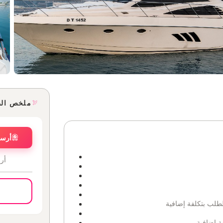
ملخص ال
أرسل
أر
لطلب بتكلفة إضافية