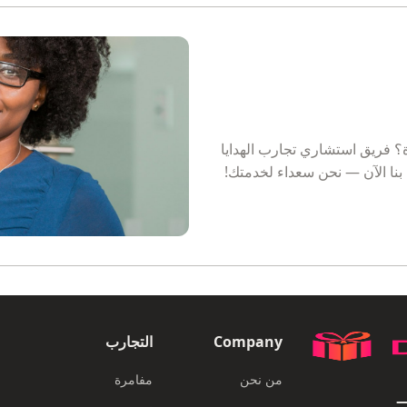
؟ فريق استشاري تجارب الهدايا
بنا الآن — نحن سعداء لخدمتك!
Company
التجارب
من نحن
مفامرة
EXPERIENCES PORTAL