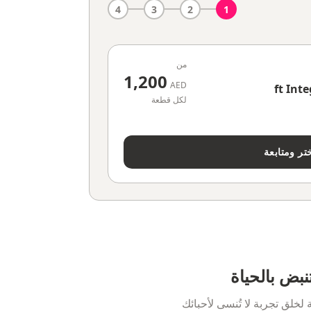
4
3
2
1
من
1,200
AED
لكل قطعة
تر ومتابعة
نبض بالحياة
خلق تجربة لا تُنسى لأحبائك