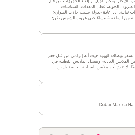
رة الإيجار. يمكن تأجيل أو إلغاء الحجوزات من قبل
الظروف الجوية، عطل المعدات، السياسات
ات نهائية. أي إعادة جدولة بسبب حالات الطوارئ
تخضع للموافقة والتوافر. يرجى ملاحظة أنه من الساعة 4 مساءً حتى غروب الشمس تكون
السفر وبطاقة الهوية حيث أنه إلزامي من قبل خفر
ن الملابس العادية، ويفضل الملابس القطنية في
ضًا، لا تنسَ أخذ ملابس السباحة الخاصة بك، إذا
Dubai Marina Har