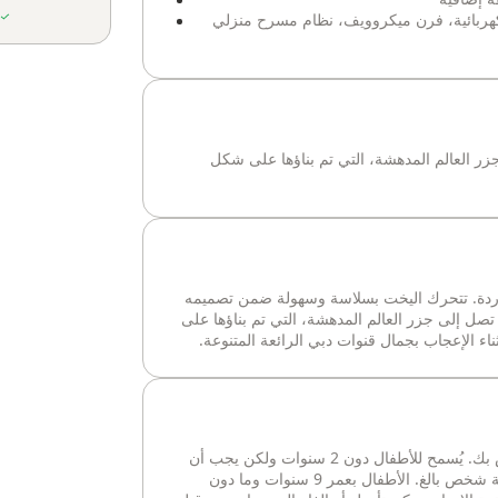
هربائية، فرن ميكروويف، نظام مسرح منزلي
 العالم المدهشة، التي تم بناؤها على شكل
الباردة. تتحرك اليخت بسلاسة وسهولة ضمن تصميمه
ل إلى جزر العالم المدهشة، التي تم بناؤها على
ء الإعجاب بجمال قنوات دبي الرائعة المتنوعة.
متاحة يوميًا. يمكنك اختيار التوقيت الخاص بك. يُسمح للأطفال دون 2 سنوات ولكن يجب أن
يبقوا في منطقة الصالون أو الكابينة برفقة شخص بالغ. الأطفال بعمر 9 سنوات وما دون