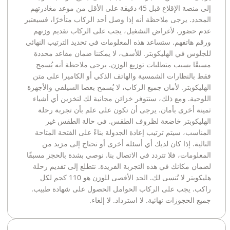
إلى منصة الإقلاع قبل 45 دقيقة على الأقل من موعد مغادرتهم
المحدد. يرجى ملاحظة أنه إذا وصل أحد الركاب متأخرًا، فسيعتبر
عدم حضور. لأغراض التشغيل، يجب على الركاب تقديم وزنهم
ورقم هاتفهم. ستساعد هذه المعلومات في تحديد الترتيب النهائي
للجلوس في الهليكوبتر. للأسف، لا يمكننا ضمان مقاعد محددة
مسبقًا بسبب متطلبات توزيع الوزن. يرجى ملاحظة أنه يُسمح
فقط بالنظارات الشمسية والهاتف الذكي أو الكاميرا على متن
الهليكوبتر. لأمان جميع الركاب، لا يُسمح بعصا السيلفي والأجهزة
اللوحية. ومع ذلك، ستتوفر خزائن مجانية لك لتخزين أي أشياء
ثمينة أخرى بأمان. يرجى أن تكون على علم بأن تجربة رحلة
الهليكوبتر خاضعة لظروف الطقس. في حالة الطقس غير
المناسب، سيتم ترتيب إعادة الجدولة بناءً على الفتحة المتاحة
التالية. إذا كان لديك أي أسئلة أخرى أو تحتاج إلى مزيد من
المعلومات، فلا تتردد في الاتصال بنا. نوصي بشدة بالحجز مسبقًا
لضمان مكانك في هذه التجربة الفريدة. نتطلع إلى تقديم رحلة
هليكوبتر لا تُنسى لك. الحد الأقصى للوزن هو 110 كجم لكل
راكب. يجب على الركاب الحوامل الحصول على شهادة طبيب.
جميع الحجوزات نهائية. لا استرداد. لا إلغاء.