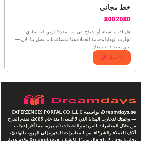
خط مجاني
8002080
هل لديك أسئلة أو تحتاج إلى مساعدة؟ فريق استشاري
تجارب الهدايا وخدمة العملاء هنا لمساعدتك. اتصل بنا الآن —
نحن سعداء لخدمتك!
اتصل الآن
Dreamdays.ae، بواسطة EXPERIENCES PORTAL CO. L.L.C
— وجهتك لتجارب الهدايا التي لا تُنسى! منذ عام 2005، نقدم الفرح
من خلال المغامرات الفريدة واللحظات المميزة، مما أثار إعجاب
آلاف العملاء والشركاء. من المغامرات المثيرة إلى الهروب الهادئ،
تجاربنا تجعل كل احتفال مميزًا. اكتشف Dreamday.ae وقدم هدية