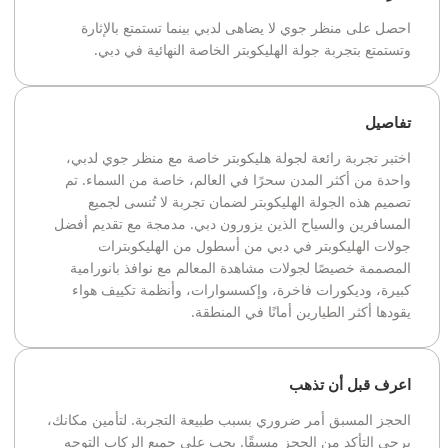
احصل على منظر جوي لا يضاهى لدبي بينما تستمتع بالإثارة
وتستمتع بتجربة جولة الهليكوبتر الخاصة النهائية في دبي.
تفاصيل
اختبر تجربة رائعة لجولة هليكوبتر خاصة مع منظر جوي لدبي،
واحدة من أكثر المدن سحرًا في العالم، خاصة من السماء. تم
تصميم هذه الجولة الهليكوبتر لضمان تجربة لا تُنسى لجميع
المسافرين والسياح الذين يزورون دبي. مدمجة مع تقديم أفضل
جولات الهليكوبتر في دبي من أسطول من الهليكوبترات
المصممة خصيصًا لجولات مشاهدة المعالم مع نوافذ بانورامية
كبيرة، وديكورات فاخرة، وإكسسوارات، وأنظمة تكييف هواء
يقودها أكثر الطيارين أمانًا في المنطقة.
اعرف قبل أن تذهب
الحجز المسبق أمر ضروري بسبب طبيعة التجربة. لتأمين مكانك،
يرجى التأكد من الحجز مسبقًا. يجب على جميع الركاب التوجه