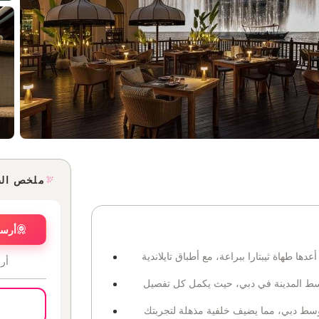
ملخص ال
أرسل
أعدها طهاة ثيبتارا ببراعة، مع أطباق تايلاندية
أر
وسط المدينة في دبي، حيث يكمل كل تفصيل
ووسط دبي، مما يضيف خلفية مذهلة لتجربتك