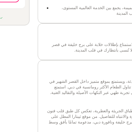
ميمة، يجمع بين الخدمة العالمية المستوى،
ب المدينة
ء الاستمتاع بإطلالات خلابة على برج خليفة في قصر
ا تُنسى بانتظارك في قلب المدينة.
ادئة، ويستمتع بموقع متميز داخل القصر الشهير في
ناول الطعام الأكثر رومانسية في دبي. استمتع
 تجربة طهي عبر النكهات الأصيلة والتقاليد الغنية.
 الأطباق الجريئة والعطرية، تعكس كل طبق قلب فنون
ة والانتباه للتفاصيل. من موقع ثيبتارا المطل على
رج خليفة ونافورة دبي، مدعومة تمامًا بأفق وسط