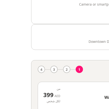
Camera or smartph
Downtown Du
4
3
2
1
من
399
AED
Wa
لكل شخص