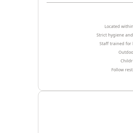
Located within
Strict hygiene an
Staff trained fo
Outdoor
Childr
Follow res