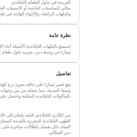
الفريدة في تناول الطعام التايلاندي
مثالي للمناسبات الخاصة أو الأمسيات الح
والنكهات الرائعة، والأجواء الهادئة في قل
نظرة عامة
استمتع بالنكهات التايلاندية الأصيلة أثنا
ثيبتارا في وسط دبي. تجربة تناول طعام ل
تفاصيل
يقع قصر ثيبتارا على حافة بحيرة برج اله
وسط المدينة، مما يجعله من بين وجهات ت
بالمأكولات التايلاندية الملكية واحصل على
من الكاري التايلاندي المُعد بإتقان إلى
الطهي التايلاندية المعززة بالخدمة الممتاز
المياه، دلل نفسك بإطلالات ساحرة على ب
دبي المتلألئ.