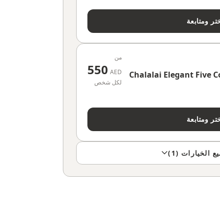
تر ومتابعة
من
550
AED
Chalalai Elegant Five 
لكل شخص
تر ومتابعة
الخيارات (1)