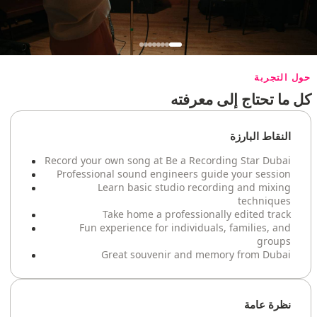
حول التجربة
كل ما تحتاج إلى معرفته
النقاط البارزة
Record your own song at Be a Recording Star Dubai
Professional sound engineers guide your session
Learn basic studio recording and mixing
techniques
Take home a professionally edited track
Fun experience for individuals, families, and
groups
Great souvenir and memory from Dubai
نظرة عامة