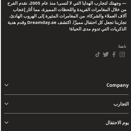
— وجهتك لتجارب الهدايا التي لا تُنسى! منذ عام 2005، نقدم الفرح
من خلال المغامرات الفريدة واللحظات المميزة، مما أثار إعجاب
آلاف العملاء والشركاء. من المغامرات المثيرة إلى الهروب الهادئ،
تجاربنا تجعل كل احتفال مميزًا. اكتشف Dreamday.ae وقدم هدية
الذكريات التي تدوم مدى الحياة!
تابعنا:
Company
من نحن
التجارب
اتصل بنا
مفامرة
الشروط والأحكام
يوم الاحتفال
أفضل تجارب القيادة والركاب