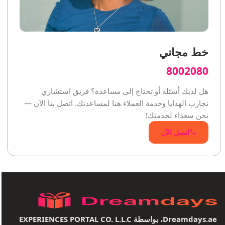
خط مجاني
8002080
هل لديك أسئلة أو تحتاج إلى مساعدة؟ فريق استشاري
تجارب الهدايا وخدمة العملاء هنا لمساعدتك. اتصل بنا الآن —
نحن سعداء لخدمتك!
اتصل الآن
Dreamdays.ae، بواسطة EXPERIENCES PORTAL CO. L.L.C