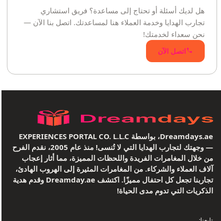
هل لديك أسئلة أو تحتاج إلى مساعدة؟ فريق استشاري
تجارب الهدايا وخدمة العملاء هنا لمساعدتك. اتصل بنا الآن —
نحن سعداء لخدمتك!
اتصل الآن
Dreamdays.ae، بواسطة EXPERIENCES PORTAL CO. L.L.C
— وجهتك لتجارب الهدايا التي لا تُنسى! منذ عام 2005، نقدم الفرح
من خلال المغامرات الفريدة واللحظات المميزة، مما أثار إعجاب
آلاف العملاء والشركاء. من المغامرات المثيرة إلى الهروب الهادئ،
تجاربنا تجعل كل احتفال مميزًا. اكتشف Dreamday.ae وقدم هدية
الذكريات التي تدوم مدى الحياة!
تابعنا: