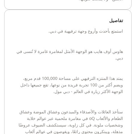
تفاصيل
استمتع بأحدث وأروع وجهة ترفيهية في دبي.
هاوس أوف هايب هو الوجهة الأمثل لمغامرة غامرة لا تُنسى في
دبي.
يمتد هذا المنتزه الترفيهي على مساحة 100,000 قدم مربع،
ويضم أكثر من 100 تجربة فريدة من نوعها، تقع جميعها داخل
الوجهة الأكثر زيارة في العالم - دبي مول.
ستأخذ العائلات والأصدقاء والمبدعون وعشاق الموضة وعشاق
الطعام والألعاب oQ في مغامرة ملحمية عبر عوالم خلابة
وشخصيات ملونة. في كل زاوية، سيستكشف الضيوف عروضًا
مذهلة، ويبتكرون محتوى رائعًا، ويغوصون في عوالم ألعاب