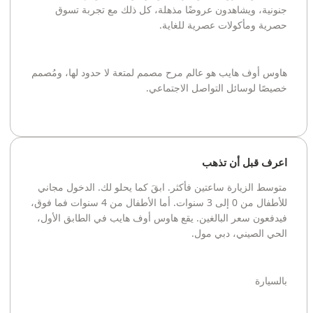
جنونية، ويشاهدون عروضًا مذهلة، كل ذلك مع تجربة تسوق
حصرية ومأكولات عصرية للغاية.
هاوس أوف هايب هو عالم مرح مصمم لمتعة لا حدود لها، ومُصمم
خصيصًا لوسائل التواصل الاجتماعي.
اعرف قبل أن تذهب
متوسط ​​الزيارة ساعتين فأكثر. ابقَ كما يحلو لك. الدخول مجاني
للأطفال من 0 إلى 3 سنوات. أما الأطفال من 4 سنوات فما فوق،
فيدفعون سعر البالغين. يقع هاوس أوف هايب في الطابق الأول،
الحي الصيني، دبي مول.
بالسيارة