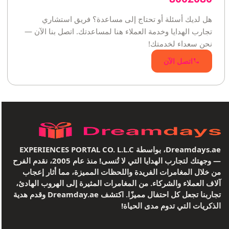
هل لديك أسئلة أو تحتاج إلى مساعدة؟ فريق استشاري
تجارب الهدايا وخدمة العملاء هنا لمساعدتك. اتصل بنا الآن —
نحن سعداء لخدمتك!
اتصل الآن
Dreamdays.ae، بواسطة EXPERIENCES PORTAL CO. L.L.C
— وجهتك لتجارب الهدايا التي لا تُنسى! منذ عام 2005، نقدم الفرح
من خلال المغامرات الفريدة واللحظات المميزة، مما أثار إعجاب
آلاف العملاء والشركاء. من المغامرات المثيرة إلى الهروب الهادئ،
تجاربنا تجعل كل احتفال مميزًا. اكتشف Dreamday.ae وقدم هدية
الذكريات التي تدوم مدى الحياة!