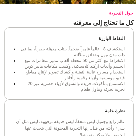
حول التجربة
كل ما تحتاج إلى معرفته
النقاط البارزة
استكشاف 18 عالماً غامراً ضخماً. بيئات مذهلة بصرياً، بما في
ذلك مدن نيون وحدائق متلألئة
الانخراط مع أكثر من 50 محطة ألعاب تتميز بمغامرات تتبع
الجسم وألعاب آركيد كلاسيكية، وكسب مكافآت هايبر كوين
استخدام مسارح عالية التقنية وأكشاك تصوير لإنتاج مقاطع
فيديو موسيقية وأزياء رقمية وأفاتار
الاستمتاع بمأكولات فريدة والتسوق لأزياء حصرية عبر 20
تجربة تجزئة وتناول طعام
نظرة عامة
عالم رائع وجميل ليس متحفاً. ليس حديقة ترفيهية. ليس مثل أي
شيء رأيته من قبل. إنها التجربة المجنونة التي يتحدث عنها
الجميع - ولا يمكنك تفويتها!