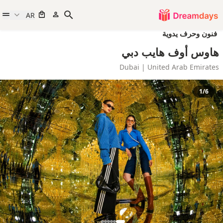
AR
فنون وحرف يدوية
هاوس أوف هايب دبي
Dubai | United Arab Emirates
1/6