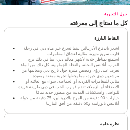
حول التجربة
كل ما تحتاج إلى معرفته
النقاط البارزة
اشعر باندفاع الأدرينالين بينما تسرع عبر مياه دبي في رحلة
قارب سريع مثيرة، مثالية لعشاق المغامرات
استمتع بمناظر خلابة لأشهر معالم دبي، بما في ذلك برج
العرب، أتلانتس النخلة، والنخلة الجملونية، كل ذلك من الماء
تعرف على رؤى وقصص مثيرة حول تاريخ دبي ومعالمها من
مرشدين ذوي خبرة، مما يجعلها تجربة ممتعة ومفيدة
مثالي للمغامرات الفردية أو الجماعية. سواء مع العائلة أو
الأصدقاء أو الزملاء، تقدم قوارب الحب في دبي طريقة فريدة
للتواصل واستكشاف المدينة من منظور جديد تمامًا
خيارات: 90 دقيقة من المرح بالأدرينالين، 75 دقيقة من جولة
أتلانتس بانورامية و60 دقيقة من أفق المارينا
نظرة عامة