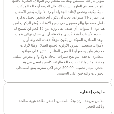
سوبر ماركت سبينيس وبجانب مطعم ريم البوادي. التجربة تخضع
للتوافر وقد يتم إلغاؤها بسبب الأحوال الجوية أو حالة المركب
الميكانيكية، وتخضع لإعادة الجدولة أو رد الأموال. يُعتبر الأطفال
من عمر 3-11 سنوات، يجب أن يكون أي شخص يحمل تذكرة
طفل مصحوبًا ببالغ مسؤول في جميع الأوقات. يُمنع الركوب لمن
هم دون 3 سنوات. أي ضيف يقل وزنه عن 15 كجم لن يُسمح له
بالصعود لأسباب أمنية. يُرجى ملاحظة أن أي ضيف نهائي يفوت
موعد المغادرة المؤكد لن يكون مؤهلًا لإعادة الجدولة أو رد
الأموال. سيعطي المزود الأولوية لجميع العملاء وفقًا لأوقات
حجزهم ولن يسمح أبدًا للعميل المتأخر بالتأثير على مواعيد
المغادرة اللاحقة. يتم نفخ سترات النجاة يدويًا و/أو تتعرض للتلف
مع نية، وعندما لا تحدث حالة طارئة، كاسم رئيسي في هذا
الحجز، سيتم تحميلك 500.00 درهم لكل سترة. يُمنع اصطحاب
الحيوانات والتدخين على السفينة.
ما يجب إحضاره
ملابس مريحة. ارتدِ وفقًا للطقس. احضر بطاقة هوية صالحة
وتأكيد الحجز.