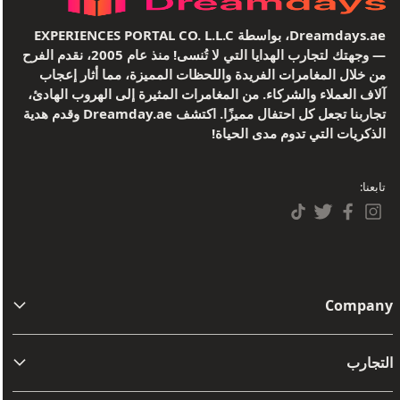
Dreamdays.ae، بواسطة EXPERIENCES PORTAL CO. L.L.C
— وجهتك لتجارب الهدايا التي لا تُنسى! منذ عام 2005، نقدم الفرح
من خلال المغامرات الفريدة واللحظات المميزة، مما أثار إعجاب
آلاف العملاء والشركاء. من المغامرات المثيرة إلى الهروب الهادئ،
تجاربنا تجعل كل احتفال مميزًا. اكتشف Dreamday.ae وقدم هدية
الذكريات التي تدوم مدى الحياة!
تابعنا:
Company
من نحن
التجارب
اتصل بنا