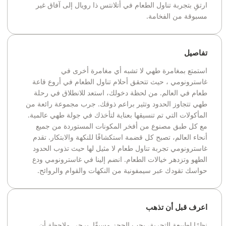
ارتقِ بتجربة تناول الطعام في أتلانتس ذا رويال إلى آفاق غير
مسبوقة من الفخامة.
تفاصيل
استمتع بمغامرة طهي لا تشبه أي مغامرة أخرى في
غاسترونومي ، حيث تتحقق أحلام تناول الطعام في أروع قاعة
طعام في العالم. من لحظة دخولك، استعد للانطلاق في رحلة
طهي تتجاوز الحدود وتثير براعم ذوقك. جرب مجموعة رائعة من
المأكولات التي تم تنسيقها بعناية لتأخذك في جولة طهي عالمية.
مع كل طبق مصنوع من أفخر المكونات المستوردة من جميع
أنحاء العالم، تصبح كل قضمة استكشافًا للنكهة والابتكار. تقدم
غاسترونومي تجربة تناول طعام لا مثيل لها حيث تذوب الحدود
الطهو وتزدهر خيالات الطعام. انضم إلينا في غاسترونومي ودع
حواسك تقودك عبر سيمفونية من النكهات والقوام والروائح.
اعرف قبل أن تذهب
نظرًا لطبيعة التجربة، يجب الحجز مسبقًا. يرجى ملاحظة أن