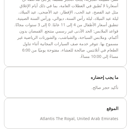
أسعارنا لا تُطبق في العطلات العامة، بما في ذلك أيام الإغلاق
مثل عيد الفصح، عيد الحب، الإفطار، عيد الأضحى، عيد الميلاد،
ليلة عيد الميلاد، ليلة رأس السنة، ديوالي، ورأس السنة الصينية.
تنطبق أسعار الأطفال من 4 إلى 11 عامًا. 0 إلى 3 سنوات مجانًا.
قواعد الملابس: الحد الأدنى غير رسمي منتجع. القمصان بدون
أكمام، وملابس السباحة، والشباشب، والشورتات الرياضية غير
مسموح بها. تتوفر خدمة صف السيارات المجانية أثناء تناول
الطعام في أتلانتس. صالحة للعشاء، مفتوحة يوميًا من 6:00
مساءً إلى 10:00 مساءً.
ما يجب إحضاره
تأكيد حجز صالح.
الموقع
Atlantis The Royal, United Arab Emirates