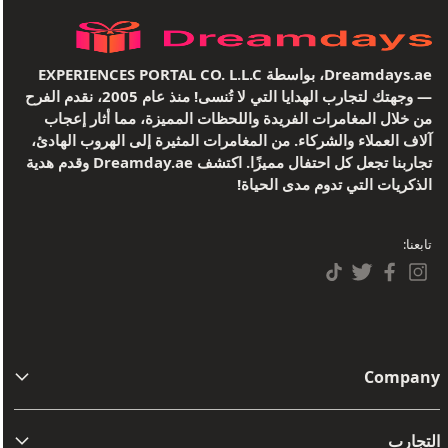
Dreamdays.ae، بواسطة EXPERIENCES PORTAL CO. L.L.C
— وجهتك لتجارب الهدايا التي لا تُنسى! منذ عام 2005، نقدم الفرح
من خلال المغامرات الفريدة واللحظات المميزة، مما أثار إعجاب
آلاف العملاء والشركاء. من المغامرات المثيرة إلى الهروب الهادئ،
تجاربنا تجعل كل احتفال مميزًا. اكتشف Dreamday.ae وقدم هدية
الذكريات التي تدوم مدى الحياة!
تابعنا:
Company
من نحن
التجارب