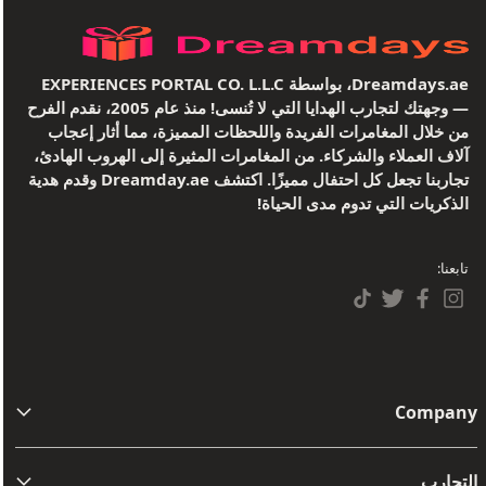
Dreamdays.ae، بواسطة EXPERIENCES PORTAL CO. L.L.C
— وجهتك لتجارب الهدايا التي لا تُنسى! منذ عام 2005، نقدم الفرح
من خلال المغامرات الفريدة واللحظات المميزة، مما أثار إعجاب
آلاف العملاء والشركاء. من المغامرات المثيرة إلى الهروب الهادئ،
تجاربنا تجعل كل احتفال مميزًا. اكتشف Dreamday.ae وقدم هدية
الذكريات التي تدوم مدى الحياة!
تابعنا:
Company
من نحن
التجارب