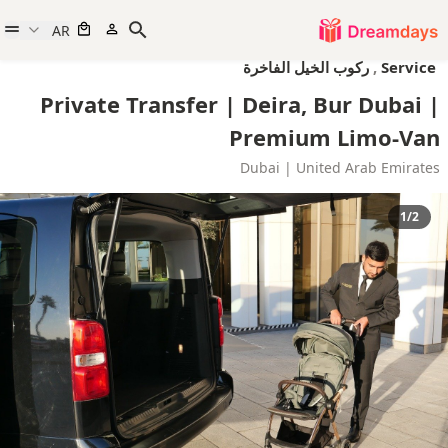
AR
Service
,
ركوب الخيل الفاخرة
Private Transfer | Deira, Bur Dubai |
Premium Limo-Van
Dubai | United Arab Emirates
1/2