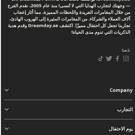
— وجهتك لتجارب الهدايا التي لا تُنسى! منذ عام 2005، نقدم الفرح
من خلال المغامرات الفريدة واللحظات المميزة، مما أثار إعجاب
آلاف العملاء والشركاء. من المغامرات المثيرة إلى الهروب الهادئ،
تجاربنا تجعل كل احتفال مميزًا. اكتشف Dreamday.ae وقدم هدية
الذكريات التي تدوم مدى الحياة!
تابعنا:
Company
من نحن
التجارب
اتصل بنا
مفامرة
الشروط والأحكام
يوم الاحتفال
أفضل تجارب القيادة والركاب