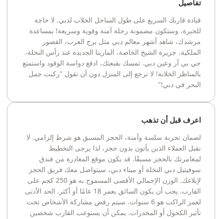
تفاصيل
قيادة قاربك السريع على طول الساحل الخلاب لدبي. لا حاجة
للخبرة، وستكون مضمونة رحلة آمنة وقوية وسريعة! بمساعدة
مرشدك، شاهد أشهر معالم دبي مثل برج العرب، القصور
الملكية، جزيرة الشيخ الخاصة، المارينا الجديدة عند رأس النخلة،
جي بي آر وعين دبي. تمسك بقبعتك، ادفع دواسة الوقود واستمتع
بالمناظر الخلابة! لا ترجع إلى المنزل دون أن تقول "ركبت جمل
البحر في دبي!"
اعرف قبل أن تذهب
لضمان تجربة سلسة وآمنة، الحجز المسبق هو شرط إلزامي. لا
نقبل العملاء الذين يأتون بدون حجز، لذا يرجى التخطيط
لمغامرتك بالحجز مسبقًا. قد يكون موقع المغادرة من فندق
سوفيتيل دبي النخلة أو ميناء دبي، سيتواصل معك فريق الحجز
لإبلاغك. الوزن الإجمالي الأقصى المسموح به هو 250 كجم على
القارب. يجب أن يكون السائق بعمر 18 عامًا أو أكثر. الحد الأدنى
لعمر الراكب هو 6 سنوات. سيتم رفض مشاركة الأشخاص تحت
تأثير الكحول أو المخدرات. يمكن أن يستوعب القارب شخصين