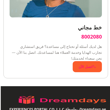
خط مجاني
8002080
هل لديك أسئلة أو تحتاج إلى مساعدة؟ فريق استشاري
تجارب الهدايا وخدمة العملاء هنا لمساعدتك. اتصل بنا الآن —
نحن سعداء لخدمتك!
اتصل الآن
Dreamdays.ae، بواسطة EXPERIENCES PORTAL CO. L.L.C