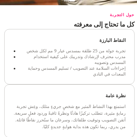
حول التجربة
كل ما تحتاج إلى معرفته
النقاط البارزة
تجربة جولة من 25 طلقة بمسدس عيار 9 مم لكل شخص
مدرب محترف لإرشادك وتدريبك على كيفية استخدام
المسدس وتصويبه
إجراءات السلامة عند التصويب / تسليم المسدس وحماية
المعدات في النادي
نظرة عامة
استمتع بهذا النشاط المثير مع شخصٍ جريءٍ مثلك، وعِش تجربة
رمايةٍ مثيرة، تتطلب تركيزًا هادئًا ونظرةً ثاقبةً وردود فعلٍ سريعة.
أتقن التصويب وتوقيت طلقاتك، وسرعان ما ستُحرز نقاطًا قاتلة.
من يدري، ربما تكون هذه بداية هوايةٍ جديدةٍ كليًا.