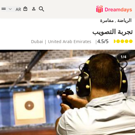
AR
الرياضة
,
مفامرة
تجربة التصويب
4.5/5
Dubai | United Arab Emirates
|
1/4