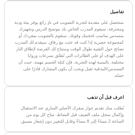
تفاصيل
ستحصل على مقدمة لتجربة التصويب في نادٍ رائع يوفر بيئة ودية
ومحترفة. سيقوم المدرب الخاص بك بتوضيح الدرس وتجهيزك
بمسدس مناسب لحجمك وقوتك. ستقوم بالتصويب بمفردك أو
كمجموعة حصرية إذا كنت قد جئت مع رفاق. سيقدم لك المدرب
نصائح حول التقنية طوال الوقت وستتاح لك الفرصة لإطلاق النار
على الهدف أو على الطائرات التي تُطلق بسرعات وزوايا
مختلفة. بالنسبة لهذه التجربة، فإن كتلة الجسم مهمة، حيث أن
المسدس/البندقية ثقيل ويجب أن يكون المشارك قادرًا على
حمله.
اعرف قبل أن تذهب
يُطلب منك تقديم جواز سفرك الأصلي الساري عند الاستقبال
وإكمال سجل ملف الضيف قبل النشاط. متاح كل يوم من
الساعة 2 مساءً إلى 8 مساءً وقابل للتغيير دون إشعار مسبق.