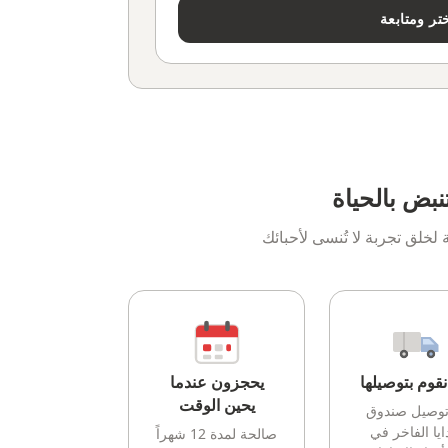
تر ومتابعة
نبض بالحياة
خلق تجربة لا تُنسى لأحبائك
قوم بتوصيلها
يحجزون عندما
يحين الوقت
توصيل صندوق
ايا الفاخر في
صالحة لمدة 12 شهراً