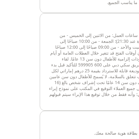
ا يناسب الجميع.
. ساعات العمل: من الاثنين إلى الخميس - من
10:00 صباحًا إلى 23:00 مساءً (آخر تذكرة عند 21:30)؛ الجمعة - من 10:00 صباحًا إلى
12:00 صباحًا (آخر تذكرة عند 22:30)؛ السبت والأحد - من 09:00 صباحًا إلى 12:00 صباحًا
رجى ملاحظة أن أوقات الفتح قد تتغير خلال العطلات العامة أو أيام
الفعاليات الخاصة دون إشعار مسبق. الخوذات إلزامية للأطفال دون سن 13 عامًا. لقاء
البطاريق خاضع للتوافر، يرجى الاتصال بفريق سكي دبي على 600 599905 للتأكيد قبل بدء
النشاط. يرجى ملاحظة أنه سيتم تحصيل وديعة قابلة للاسترداد بقيمة 25 درهم إماراتي لكل
علق بالسلامة، لا يُسمح للأطفال دون سن عامين
بدخول سكي دبي. يجب أن يكون الضيوف دون سن 14 عامًا تحت إشراف شخص بالغ (16
 جميع العملاء التوقيع في المكتب على نموذج إبراء
وأنه فقط من خلال توقيع هذا الإبراء سيتم قبولهم
 بطاقة هوية صالحة معك.