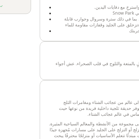
سترخِ مع دفايات اليدين.
Sn
ة، بما في ذلك سترة وسروال وجوارب قابلة
/تزحلق على الجليد وقفازات مقاومة للماء
ربتك
فلٍ بالمتعة والثلوج في قلب الصحراء. عش أجواء
لى عالم من عجائب الشتاء ومغامرات الثلج
فر حديقة ثلجية داخلية فريدة من نوعها حيث
ماس في عالم عجائب الشتاء.
ى مجموعة من الأنشطة والمعالم السياحية المثيرة.
لج أو التزلج على الجليد على مسارات مُجهزة جيدًا
تدئًا تتعلم الأساسيات أو متزلجًا محترفًا يبحث