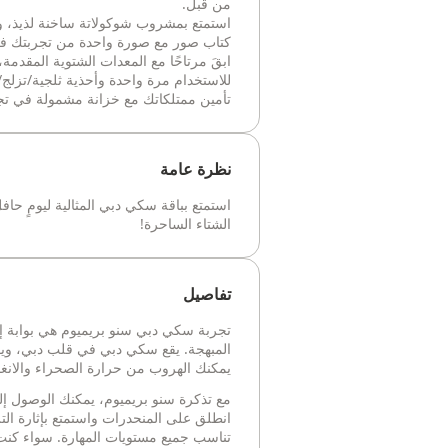
من قبل.
استمتع بمشروب شوكولاتة ساخنة لذيذ، وا
كتاب صور مع صورة واحدة من تجربتك في ow Park
ابقَ مرتاحًا مع المعدات الشتوية المقدم
للاستخدام مرة واحدة وأحذية ثلجية/تزلج
تأمين ممتلكاتك مع خزانة مشمولة في تج
نظرة عامة
استمتع بباقة سكي دبي المثالية ليومٍ حا
الشتاء الساحرة!
تفاصيل
تجربة سكي دبي سنو بريميوم هي بوابة إ
المبهجة. يقع سكي دبي في قلب دبي، ويو
يمكنك الهروب من حرارة الصحراء والانغ
مع تذكرة سنو بريميوم، يمكنك الوصول إل
انطلق على المنحدرات واستمتع بإثارة التز
تناسب جميع مستويات المهارة. سواء كنت مب