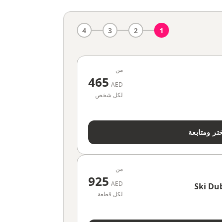
4
3
2
1
من
465
AED
لكل شخص
تر ومتابعة
من
925
AED
Ski Du
لكل قطعة