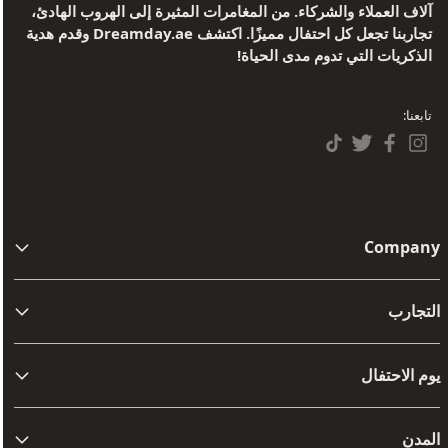
آلاف العملاء والشركاء. من المغامرات المثيرة إلى الهروب الهادئ،
تجاربنا تجعل كل احتفال مميزًا. اكتشف Dreamday.ae وقدم هدية
الذكريات التي تدوم مدى الحياة!
تابعنا:
Company
من نحن
التجارب
اتصل بنا
مفامرة
الشروط والأحكام
يوم الاحتفال
أفضل تجارب القيادة والركاب
سياسات الاسترجاع
عيد ميلاد
تجارب السبا النهائية
المدن