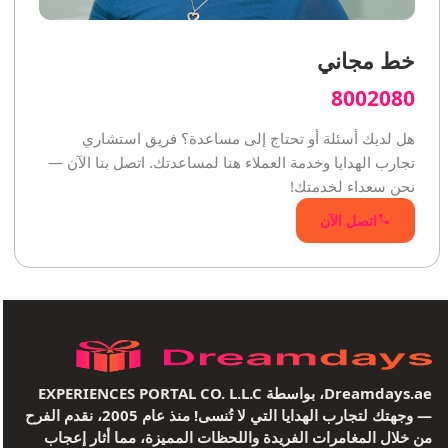
خط مجاني
8002080
هل لديك أسئلة أو تحتاج إلى مساعدة؟ فريق استشاري
تجارب الهدايا وخدمة العملاء هنا لمساعدتك. اتصل بنا الآن —
نحن سعداء لخدمتك!
اتصل الآن
Dreamdays.ae، بواسطة EXPERIENCES PORTAL CO. L.L.C
— وجهتك لتجارب الهدايا التي لا تُنسى! منذ عام 2005، نقدم الفرح
من خلال المغامرات الفريدة واللحظات المميزة، مما أثار إعجاب