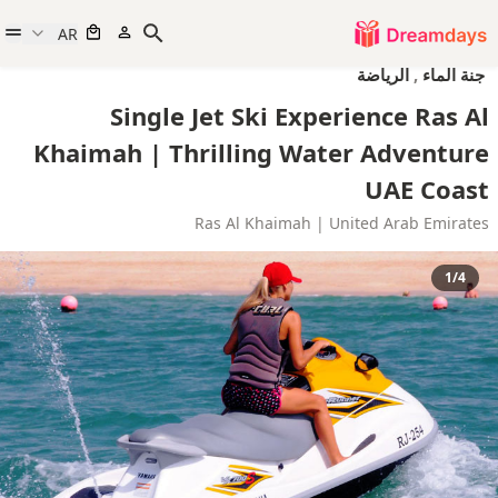
AR
جنة الماء
,
الرياضة
Single Jet Ski Experience Ras Al
Khaimah | Thrilling Water Adventure
UAE Coast
Ras Al Khaimah | United Arab Emirates
1/4