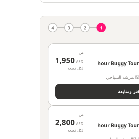
4
3
2
1
من
1,950
AED
لكل قطعة
المرشد السياحي
تر ومتابعة
من
2,800
AED
لكل قطعة