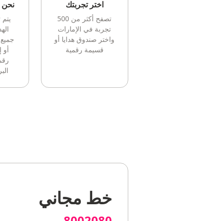
اختر تجربتك
نحن ن
تصفح أكثر من 500
يتم 
تجربة في الإمارات
الهد
واختر صندوق هدايا أو
جميع 
قسيمة رقمية
أو 
رقم
البر
خط مجاني
8002080