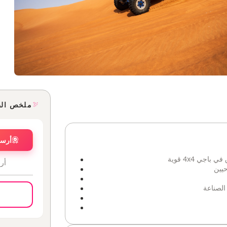
ملخص ال
أرسل
ي 4x4 قوية
أر
حيين
لصناعة