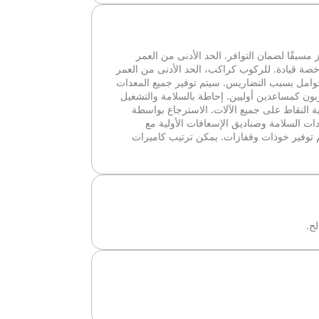
مسبقًا لضمان التوافر. الحد الأدنى من العمر
 16 عامًا. لا يُطلب رخصة قيادة. للركوب كراكب، الحد الأدنى من العمر
 الحوامل بسبب التضاريس. سيتم توفير جميع المعدات
ربون كمساعدين أوليين. إحاطة بالسلامة والتشغيل
ة النقاط على جميع الآلات. الاسترجاع بواسطة
ات السلامة وصناديق الإسعافات الأولية مع
 توفير خوذات وقفازات. يمكن ترتيب كاميرات
ح.