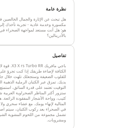
نظرة عامة
هل تبحث عن الإثارة والجمال الخالصين 
مكسورة وخدمة عادية - تجربة تأخذك إلى 
هو: هل أنت مستعد لمواجهة الصحراء في هذ
بالأدرينالين؟
تفاصيل
الكثافة لإضاءة طريقك إذا كنت تجرؤ على ا
للقلوب الضعيفة وستجعلك تلهث خلال جلسات
يديك. تمزق عبر الكثبان الرملية الذهبية 
التوقيت تعتمد على قدرة السائق، استمتع ب
ستزور أكثر المناظر الصحراوية العربية ش
كثيب، وواحة الأشجار المفقودة الرائعة. ه
المثالية لإنهاء يومك. مع عشاء سحري ولا
في الصحراء بعد ركوب الكثبان، سيتم اص
تشمل مجموعة من اللحوم المشوية الشر
ومشروبات.