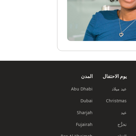
يوم الاحتفال
المدن
عيد ميلاد
Abu Dhabi
Dubai
Christmas
عيد
Sharjah
تخرُّج
Fujairah