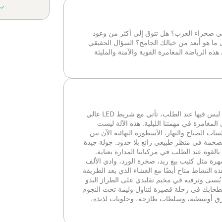
في صحراء العرب؟ هل تتوق إلى أكثر من وعود
ما هو أبعد من خيالك الجامح؟ السؤال الحقيقي
ه الرياضة المغامرة القوية والآمنة والمليئة
باجي مافريك X3 X rs Turbo RR. قوة لا لبس فيها عند الطلب، تأتي مع شريط LED عالي
لمغامرة في مهمتنا الليلية. هذه الآلة ليست
 الصباح والنهار. الأسطورة النهائية الآن بين
الضخمة في منظر طبيعي رائع بلا حدود. جولة جيدة
القوة عند الطلب في مركباتنا المدارة بعناية.
هرة مثل كثيب بيغ ريد، صخرة الورد، وادي الألف
ذه النشاط متاح أيضًا مع العشاء الذي يعد الطريقة
 يُنسى وترفيه في مخيم تقليدي على الطراز البدو
طحابك في رحلة قصيرة لتناول وليمة تحت النجوم
ق أوسطية، وسلطات طازجة، وحلويات لذيذة،