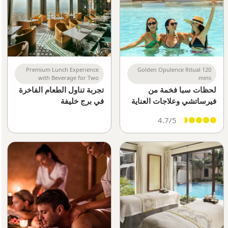
Premium Lunch Experience
Golden Opulence Ritual 120
with Beverage for Two
mins
لحظات سبا فخمة من
تجربة تناول الطعام الفاخرة
فيرساتشي وعلاجات العناية
في برج خليفة
بالصحة
4.7/5